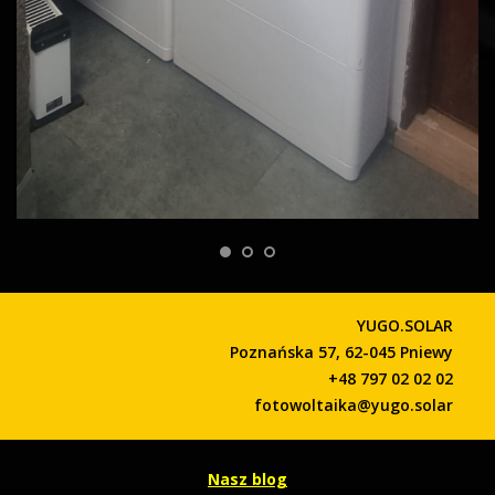
YUGO.SOLAR
Poznańska 57, 62-045 Pniewy
+48 797 02 02 02
fotowoltaika@yugo.solar
Nasz blog